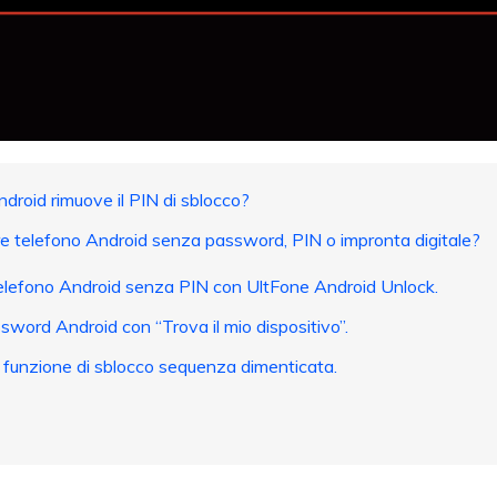
 Android rimuove il PIN di sblocco?
e telefono Android senza password, PIN o impronta digitale?
elefono Android senza PIN con UltFone Android Unlock.
word Android con “Trova il mio dispositivo”.
a funzione di sblocco sequenza dimenticata.