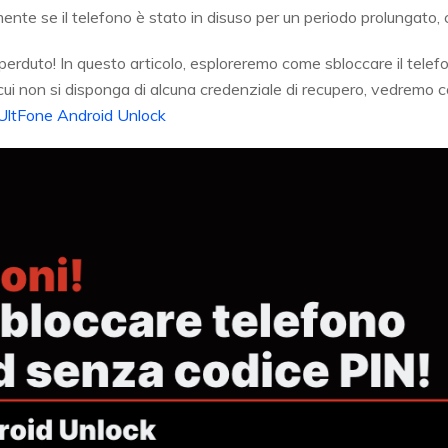
ente se il telefono è stato in disuso per un periodo prolungato, 
 perduto! In questo articolo, esploreremo come sbloccare il tele
in cui non si disponga di alcuna credenziale di recupero, vedremo 
UltFone Android Unlock