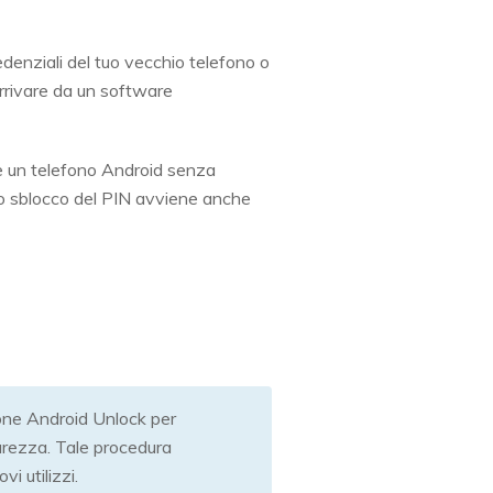
redenziali del tuo vecchio telefono o
 arrivare da un software
re un telefono Android senza
, lo sblocco del PIN avviene anche
tFone Android Unlock per
curezza. Tale procedura
i utilizzi.