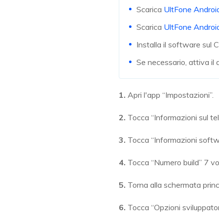
Scarica
UltFone Androi
Scarica
UltFone Androi
Installa il software sul
Se necessario, attiva i
1.
Apri l'app “Impostazioni”.
2.
Tocca “Informazioni sul tel
3.
Tocca “Informazioni softw
4.
Tocca “Numero build” 7 vol
5.
Torna alla schermata princi
6.
Tocca “Opzioni sviluppator