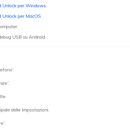
d Unlock per Windows
d Unlock per MacOS
 Computer.
l debug USB su Android:
efono”.
are”.
te.
pale delle Impostazioni.
e”.