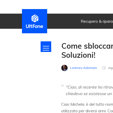
Recupero & ripar
Come sbloccare
Soluzioni!
Lorenzo Adomani
Ag
"Ciao, di recente ho ritr
chiedevo se esistesse un 
Ciao Michela, è del tutto nor
utilizzato per diversi anni. C