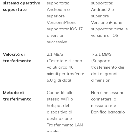
sistema operativo
supportate:
supportate:
supportate
Android 5 o
Android 2 o
superiore
superiore
Versioni iPhone
Versione iPhone
supportate: iOS 17
supportate: tutte le
o versioni
versioni di iOS
successive
Velocità di
2.1 MB/S
＞2.1 MB/S
trasferimento
(Testato e ci sono
(Supporto
voluti circa 46
trasferimento dei
minuti per trasferire
dati di grandi
5,8 g di dati)
dimensioni)
Metodo di
Connettiti allo
Non è necessario
trasferimento
stesso WIFI o
connettersi a
hotspot del
nessuna rete
dispositivo di
Bonifico bancario
destinazione
Trasferimento LAN
wireless