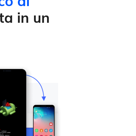
co di
ta in un