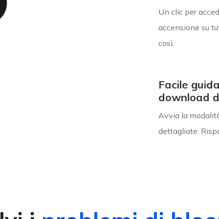
Un clic per acce
accensione su tut
così.
Facile guid
download d
Avvia la modalit
dettagliate. Ris