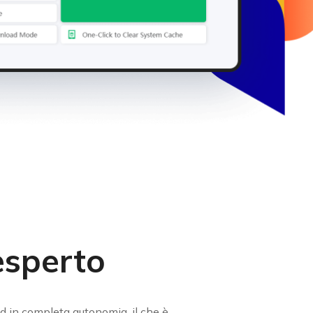
sperto
id in completa autonomia, il che è