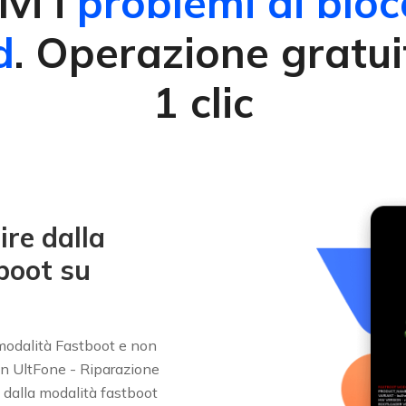
lvi i
problemi di bloc
d
. Operazione gratui
1 clic
ire dalla
boot su
 modalità Fastboot e non
on UltFone - Riparazione
 dalla modalità fastboot