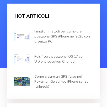
HOT ARTICOLI
I migliori metodi per cambiare
posizione GPS iPhone nel 2025 con
o senza PC
Falsificare posizione iOS 17 con
UltFone Location Changer
Come creare un GPS falso nel
Pokemon Go sul tuo iPhone senza
Jailbreak?