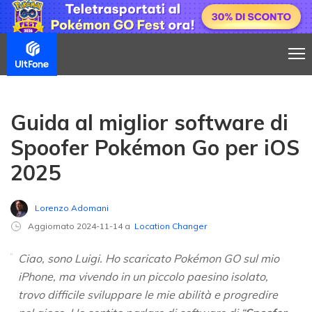
Guida al miglior software di
Spoofer Pokémon Go per iOS
2025
Lorenzo Adomani
Aggiornato 2024-11-14 a
Location Changer
Ciao, sono Luigi. Ho scaricato Pokémon GO sul mio
iPhone, ma vivendo in un piccolo paesino isolato,
trovo difficile sviluppare le mie abilità e progredire