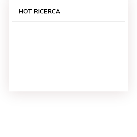
HOT RICERCA