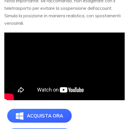
Nota importante. Mi raccomando, non esagerare con il
teletrasporto per evitare la sospensione dell’account.
Simula la posizione in maniera realistica, con spostamenti
verosimili.
ACQUISTA ORA