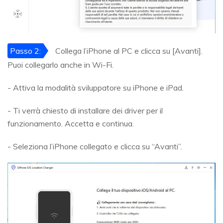
Passo 2:
Collega l’iPhone al PC e clicca su [Avanti].
Puoi collegarlo anche in Wi-Fi.
- Attiva la modalità sviluppatore su iPhone e iPad.
- Ti verrà chiesto di installare dei driver per il
funzionamento. Accetta e continua.
- Seleziona l’iPhone collegato e clicca su “Avanti”.