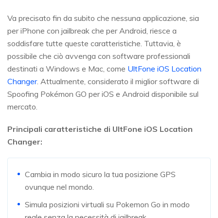
Va precisato fin da subito che nessuna applicazione, sia
per iPhone con jailbreak che per Android, riesce a
soddisfare tutte queste caratteristiche. Tuttavia, è
possibile che ciò avvenga con software professionali
destinati a Windows e Mac, come
UltFone iOS Location
Changer
. Attualmente, considerato il miglior software di
Spoofing Pokémon GO per iOS e Android disponibile sul
mercato.
Principali caratteristiche di UltFone iOS Location
Changer:
Cambia in modo sicuro la tua posizione GPS
ovunque nel mondo.
Simula posizioni virtuali su Pokemon Go in modo
reale senza la necessità di jailbreak.