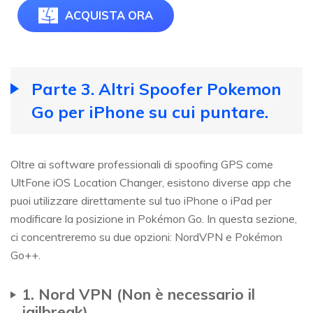
ACQUISTA ORA
Parte 3. Altri Spoofer Pokemon
Go per iPhone su cui puntare.
Oltre ai software professionali di spoofing GPS come
UltFone iOS Location Changer, esistono diverse app che
puoi utilizzare direttamente sul tuo iPhone o iPad per
modificare la posizione in Pokémon Go. In questa sezione,
ci concentreremo su due opzioni: NordVPN e Pokémon
Go++.
1. Nord VPN (Non è necessario il
jailbreak).