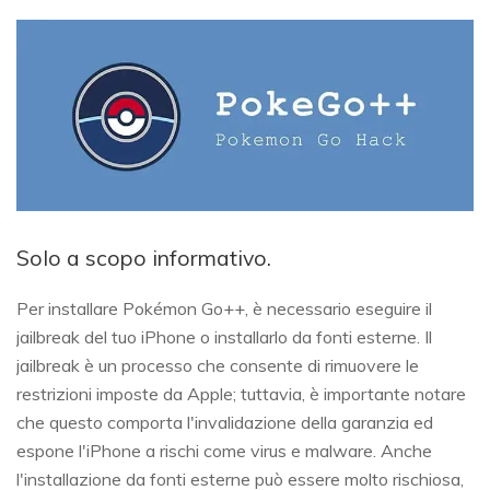
Solo a scopo informativo.
Per installare Pokémon Go++, è necessario eseguire il
jailbreak del tuo iPhone o installarlo da fonti esterne. Il
jailbreak è un processo che consente di rimuovere le
restrizioni imposte da Apple; tuttavia, è importante notare
che questo comporta l'invalidazione della garanzia ed
espone l'iPhone a rischi come virus e malware. Anche
l'installazione da fonti esterne può essere molto rischiosa,