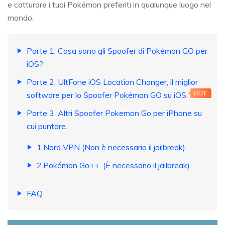
e catturare i tuoi Pokémon preferiti in qualunque luogo nel
mondo.
Parte 1. Cosa sono gli Spoofer di Pokémon GO per
iOS?
Parte 2. UltFone iOS Location Changer, il miglior
software per lo Spoofer Pokémon GO su iOS.
HOT
Parte 3. Altri Spoofer Pokemon Go per iPhone su
cui puntare.
1.Nord VPN (Non è necessario il jailbreak).
2.Pokémon Go++. (È necessario il jailbreak).
FAQ