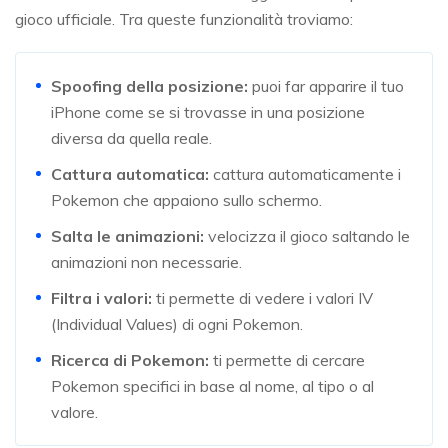
gioco ufficiale. Tra queste funzionalità troviamo:
Spoofing della posizione:
puoi far apparire il tuo
iPhone come se si trovasse in una posizione
diversa da quella reale.
Cattura automatica:
cattura automaticamente i
Pokemon che appaiono sullo schermo.
Salta le animazioni:
velocizza il gioco saltando le
animazioni non necessarie.
Filtra i valori:
ti permette di vedere i valori IV
(Individual Values) di ogni Pokemon.
Ricerca di Pokemon:
ti permette di cercare
Pokemon specifici in base al nome, al tipo o al
valore.