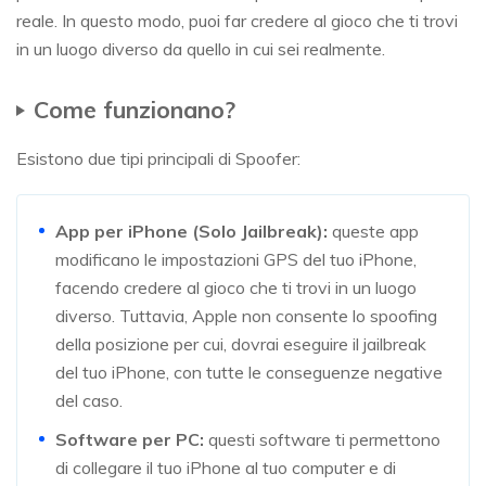
reale. In questo modo, puoi far credere al gioco che ti trovi
in un luogo diverso da quello in cui sei realmente.
Come funzionano?
Esistono due tipi principali di Spoofer:
App per iPhone (Solo Jailbreak):
queste app
modificano le impostazioni GPS del tuo iPhone,
facendo credere al gioco che ti trovi in un luogo
diverso. Tuttavia, Apple non consente lo spoofing
della posizione per cui, dovrai eseguire il jailbreak
del tuo iPhone, con tutte le conseguenze negative
del caso.
Software per PC:
questi software ti permettono
di collegare il tuo iPhone al tuo computer e di