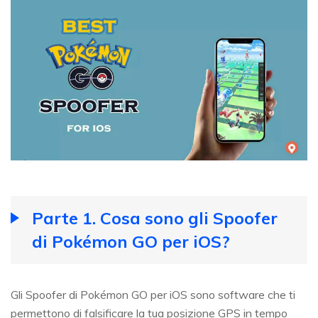
Parte 1. Cosa sono gli Spoofer
di Pokémon GO per iOS?
Gli Spoofer di Pokémon GO per iOS sono software che ti
permettono di falsificare la tua posizione GPS in tempo