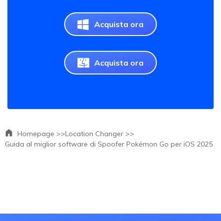
Acquista ora
Acquista ora
Homepage >>
Location Changer >>
Guida al miglior software di Spoofer Pokémon Go per iOS 2025