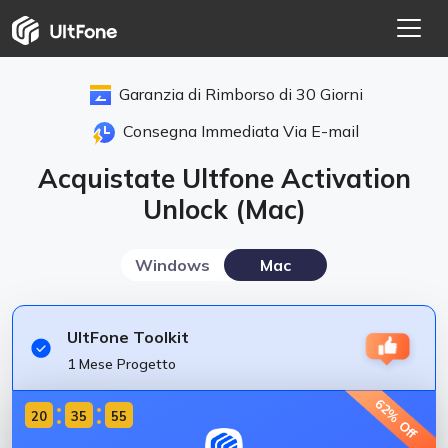
Garanzia di Rimborso di 30 Giorni
Consegna Immediata Via E-mail
Acquistate Ultfone Activation
Unlock (Mac)
Windows
Mac
UItFone Toolkit
1 Mese Progetto
62% Off
20
35
55