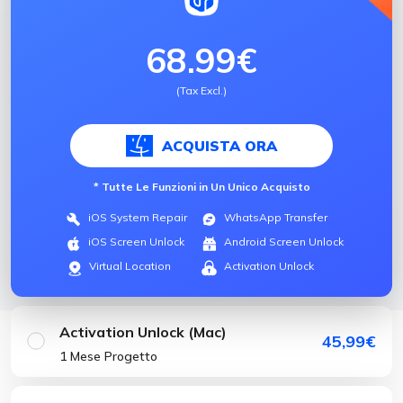
68.99€
(Tax Excl.)
ACQUISTA ORA
* Tutte Le Funzioni in Un Unico Acquisto
iOS System Repair
WhatsApp Transfer
iOS Screen Unlock
Android Screen Unlock
Virtual Location
Activation Unlock
Activation Unlock (Mac)
45,99€
1 Mese Progetto