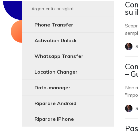
Com
Argomenti consigliati
su 
Phone Transfer
Scopri
sempli
Activation Unlock
S
Whatsapp Transfer
Com
Location Changer
– G
Data-manager
Non ri
"Impos
Riparare Android
S
Riparare iPhone
Pas