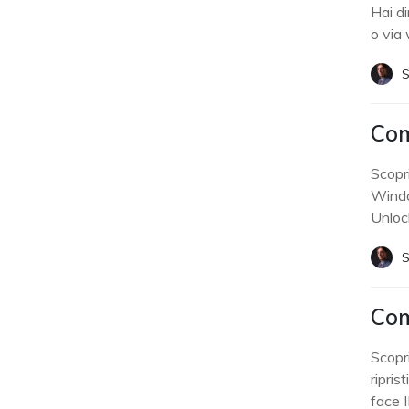
Hai d
o via
S
Com
Scopr
Windo
Unloc
S
Com
Scopr
ripri
face 