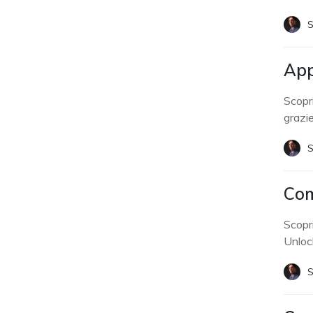
S
App
Scopr
grazi
S
Com
Scopri
Unloc
S