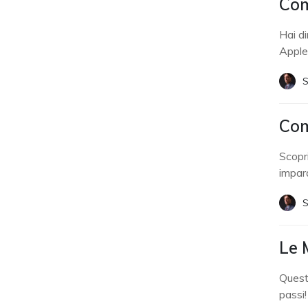
Com
Hai d
Apple
S
Com
Scopr
impara
S
Le 
Questo
passi!