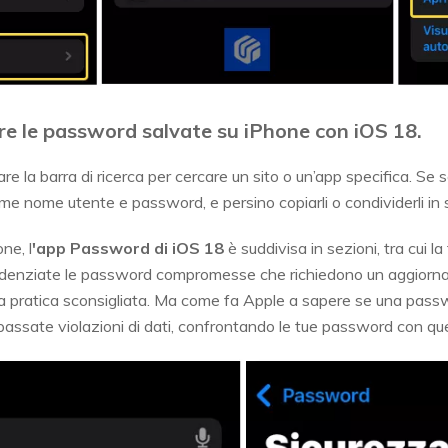
re le password salvate su iPhone con iOS 18.
are la barra di ricerca per cercare un sito o un’app specifica. Se 
ome nome utente e password, e persino copiarli o condividerli in 
ne, l
'app Password di iOS 18
è suddivisa in sezioni, tra cui 
idenziate le password compromesse che richiedono un aggiorn
 una pratica sconsigliata. Ma come fa Apple a sapere se una pa
passate violazioni di dati, confrontando le tue password con que