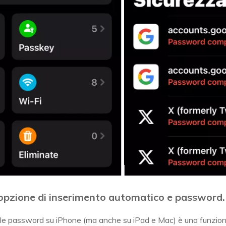
’opzione di inserimento automatico e password.
lle password su iPhone (ma anche su iPad e Mac) è una funzion