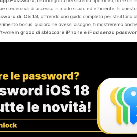
app Password,
ora integrata nel sistema operativo, offre un 
ue credenziali di accesso in modo sicuro ed efficiente. In quest
ssword di iOS 18,
offrendo una guida completa per sfruttarla al
gerimento bonus, qualora ne avessi bisogno, ti mostreremo anch
ftware in
grado di sbloccare iPhone e iPad senza passwor