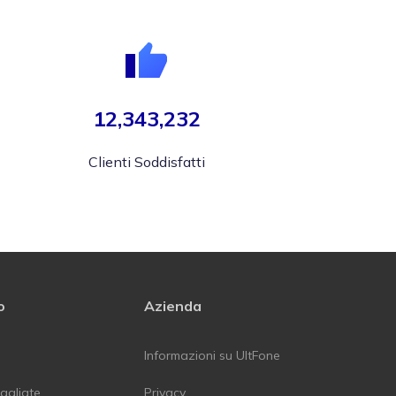
12,343,232
Clienti Soddisfatti
o
Azienda
Informazioni su UltFone
agliate
Privacy