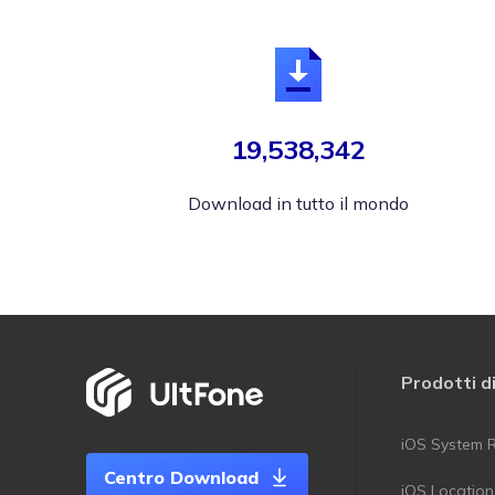
19,538,342
Download in tutto il mondo
Prodotti d
iOS System R
Centro Download
iOS Locatio