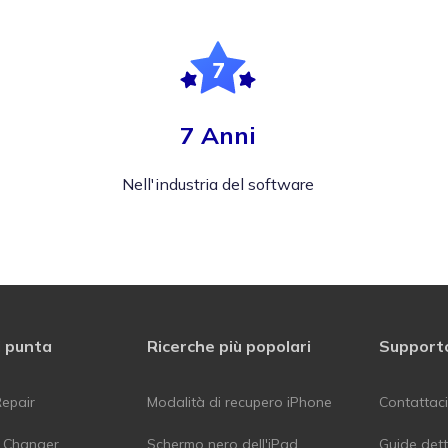
7 Anni
Nell'industria del software
i punta
Ricerche più popolari
Support
epair
Modalità di recupero iPhone
Contattaci
n Changer
Schermo nero dell'iPad
Guide dett