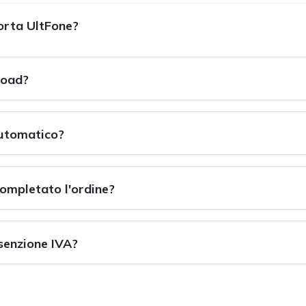
orta UltFone?
load?
utomatico?
ompletato l'ordine?
esenzione IVA?