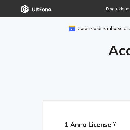
Riparazione
Garanzia di Rimborso di 
iO
Cor
Acq
An
Lib
1 Anno License