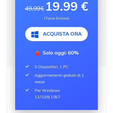
19.99 €
49,99€
(Tasse Escluse)
ACQUISTA ORA
Solo oggi: 60%
5 Dispositivi, 1 PC
Aggiornamenti gratuiti di 1
mese
Per Windows
11/10/8.1/8/7