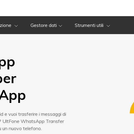
ica
Guida
Recensione
Download
ica
Guida
Recensione
azione
Gestore dati
Strumenti utili
pp
per
sApp
 e vuoi trasferire i messaggi di
o? UltFone WhatsApp Transfer
u un nuovo telefono.