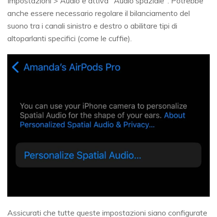
Impostazioni > Audio e attiva "Audio spaziale". Potrebbe
anche essere necessario regolare il bilanciamento del
suono tra i canali sinistro e destro o abilitare tipi di
altoparlanti specifici (come le cuffie).
Assicurati che tutte queste impostazioni siano configurate