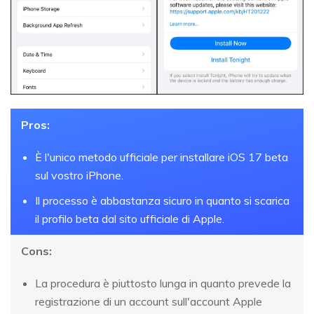
Pros:
È l'unico metodo ufficiale per installare iOS 17 beta
sul vostro iPhone.
Il processo è abbastanza sicuro in quanto si scarica
il profilo beta dal sito ufficiale di Apple.
Cons:
La procedura è piuttosto lunga in quanto prevede la
registrazione di un account sull'account Apple