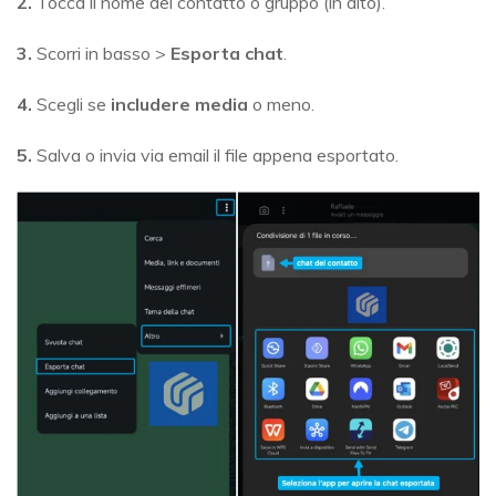
2.
Tocca il nome del contatto o gruppo (in alto).
3.
Scorri in basso >
Esporta chat
.
4.
Scegli se
includere media
o meno.
5.
Salva o invia via email il file appena esportato.