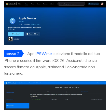
passo 2
Apri
IPSW.me
, seleziona il modello del tuo
iPhone e scarica il firmware iOS 26. Assicurati che sia
ancora firmato da Apple, altrimenti il downgrade non
funzionerà.