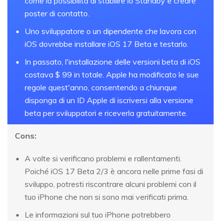
come la possibilità di stabilire lo Standby e creare
poster di contatto.
Uno sviluppatore o un dipendente che lavora con
iOS dovrebbe installare iOS 17 Beta e testarlo.
In passato, l'installazione delle versioni beta di iOS
costava $ 99 in totale. Apple ha modificato le sue
regole quest'anno, consentendo a chiunque
disponga di un ID Apple di iscriversi alla versione
beta per sviluppatori e riceverla gratuitamente.
Cons:
A volte si verificano problemi e rallentamenti.
Poiché iOS 17 Beta 2/3 è ancora nelle prime fasi di
sviluppo, potresti riscontrare alcuni problemi con il
tuo iPhone che non si sono mai verificati prima.
Le informazioni sul tuo iPhone potrebbero