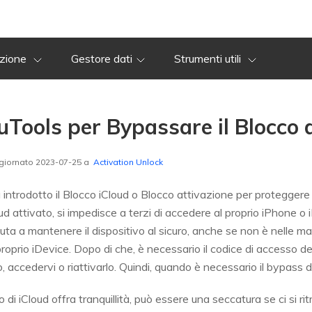
azione
Gestore dati
Strumenti utili
ools per Bypassare il Blocco d
giornato 2023-07-25 a
Activation Unlock
a introdotto il Blocco iCloud o Blocco attivazione per proteggere 
oud attivato, si impedisce a terzi di accedere al proprio iPhone o
iuta a mantenere il dispositivo al sicuro, anche se non è nelle ma
 proprio iDevice. Dopo di che, è necessario il codice di accesso 
o, accedervi o riattivarlo. Quindi, quando è necessario il bypass d
 di iCloud offra tranquillità, può essere una seccatura se ci si r