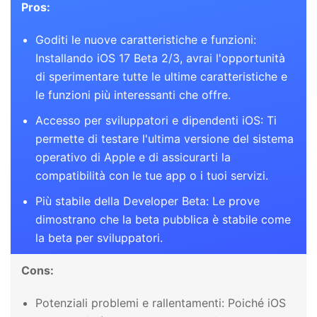
Pros:
Goditi le nuove caratteristiche e funzioni:
Installando iOS 17 Beta 2/3, avrai l'opportunità
di sperimentare tutte le ultime caratteristiche e
le funzioni più interessanti che offre.
Accesso per sviluppatori e dipendenti iOS: Ti
permette di testare l'ultima versione del sistema
operativo di Apple e di assicurarti la
compatibilità con le tue app o i tuoi servizi.
Più stabile della Developer Beta: Le prove
dimostrano che la beta pubblica è stabile come
la beta per sviluppatori.
Cons:
Potenziali problemi e rallentamenti: Poiché iOS