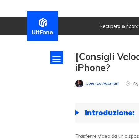
Recupero & ripar
[Consigli Velo
iPhone?
Lorenzo Adomani
Ag
Introduzione:
Trasferire video da un dispo