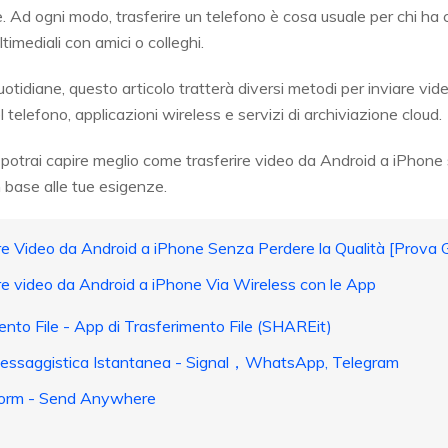
e. Ad ogni modo, trasferire un telefono è cosa usuale per chi ha
ltimediali con amici o colleghi.
otidiane, questo articolo tratterà diversi metodi per inviare vid
 telefono, applicazioni wireless e servizi di archiviazione cloud.
, potrai capire meglio come trasferire video da Android a iPhone
n base alle tue esigenze.
re Video da Android a iPhone Senza Perdere la Qualità [Prova G
re video da Android a iPhone Via Wireless con le App
ento File - App di Trasferimento File (SHAREit)
 Messaggistica Istantanea - Signal，WhatsApp, Telegram
form - Send Anywhere