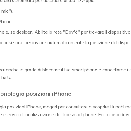
ma alla schermata per accedere al tuo ID Apple.
 mio").
iPhone.
e e, se desideri, Abilita la rete "Dov'è" per trovare il dispositi
ma posizione per inviare automaticamente la posizione del dispo
i anche in grado di bloccare il tuo smartphone e cancellarne i 
 furto.
ronologia posizioni iPhone
gia posizioni iPhone, magari per consultare o scoprire i luoghi 
e i servizi di localizzazione del tuo smartphone. Ecco cosa devi f